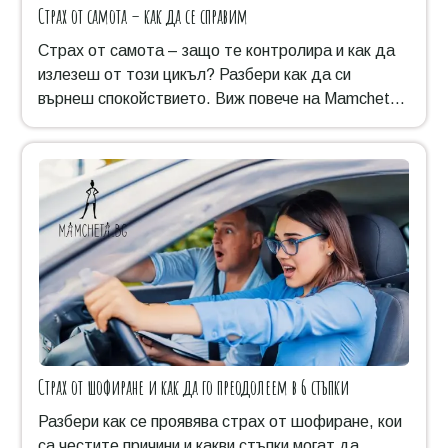
Страх от самота – как да се справим
Страх от самота – защо те контролира и как да
излезеш от този цикъл? Разбери как да си
върнеш спокойствието. Виж повече на Mamcheta!
⭐
Страх от шофиране и как да го преодолеем в 6 стъпки
Разбери как се проявява страх от шофиране, кои
са честите причини и какви стъпки могат да