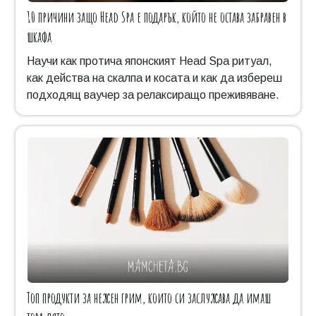
10 причини защо Head Spa е подарък, който не остава забравен в
шкафа
Научи как протича японският Head Spa ритуал,
как действа на скалпа и косата и как да избереш
подходящ ваучер за релаксиращо преживяване.
Топ продукти за нежен грим, които си заслужава да имаш