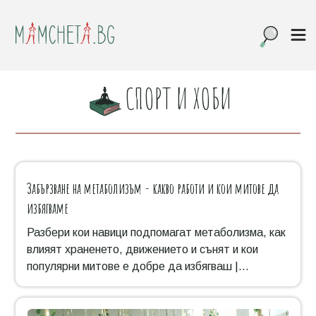
СПОРТ И ХОБИ
Забързване на метаболизъм - какво работи и кои митове да
избягваме
Разбери кои навици подпомагат метаболизма, как
влияят храненето, движението и сънят и кои
популярни митове е добре да избягваш |
Mamcheta