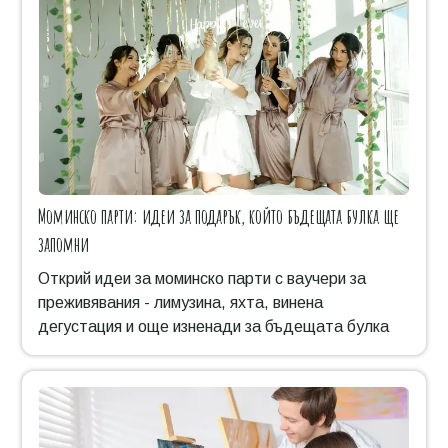
Моминско парти: идеи за подарък, който бъдещата булка ще
запомни
Открий идеи за моминско парти с ваучери за
преживявания - лимузина, яхта, винена
дегустация и още изненади за бъдещата булка